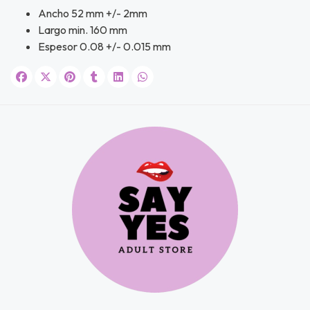
s premios
Ancho 52 mm +/- 2mm
Largo min. 160 mm
JUGAR
Espesor 0.08 +/- 0.015 mm
fined