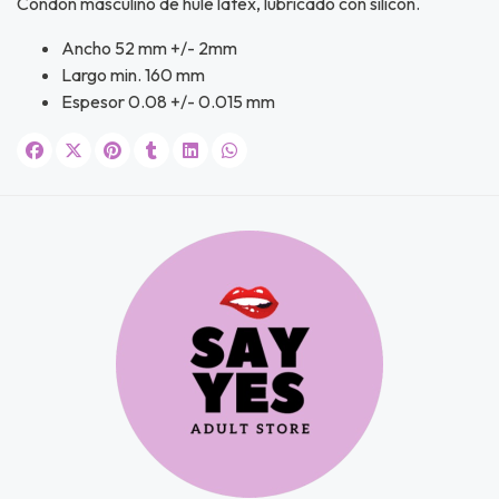
Condón masculino de hule látex, lubricado con silicón.
s premios
Ancho 52 mm +/- 2mm
Largo min. 160 mm
JUGAR
Espesor 0.08 +/- 0.015 mm
fined