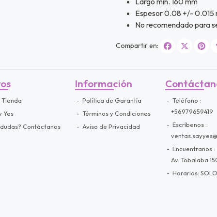
Largo min. 160 mm
Espesor 0.08 +/- 0.015
No recomendado para se
Compartir en:
ros
Información
Contáctan
 Tienda
Política de Garantía
Teléfono
+56979659419
y Yes
Términos y Condiciones
Escríbenos
 dudas? Contáctanos
Aviso de Privacidad
ventas.sayyes
Encuentranos
Av. Tobalaba 150
Horarios: SOLO