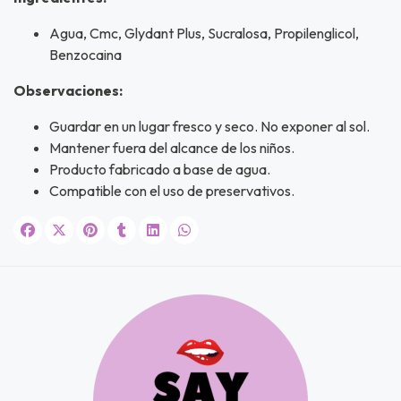
NA!
Agua, Cmc, Glydant Plus, Sucralosa, Propilenglicol,
u correo y
ipa por
Benzocaina
s premios
Observaciones:
JUGAR
Guardar en un lugar fresco y seco. No exponer al sol.
Mantener fuera del alcance de los niños.
fined
Producto fabricado a base de agua.
Compatible con el uso de preservativos.