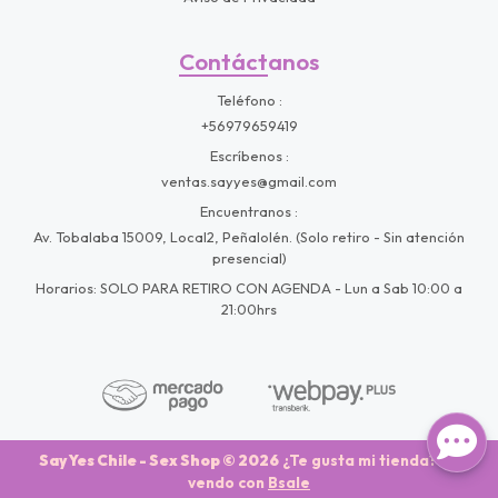
Contáctanos
Teléfono
+56979659419
Escríbenos
ventas.sayyes@gmail.com
Encuentranos
Av. Tobalaba 15009, Local2, Peñalolén. (Solo retiro - Sin atención
presencial)
Horarios: SOLO PARA RETIRO CON AGENDA - Lun a Sab 10:00 a
21:00hrs
Say Yes Chile - Sex Shop © 2026
¿Te gusta mi tienda? Yo
vendo con
Bsale