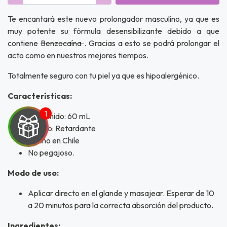
Te encantará este nuevo prolongador masculino, ya que es
muy potente su fórmula desensibilizante debido a que
contiene
Benzocaína
. Gracias a esto se podrá prolongar el
acto como en nuestros mejores tiempos.
Totalmente seguro con tu piel ya que es hipoalergénico.
Características:
Contenido: 60 mL
Efecto: Retardante
Hecho en Chile
No pegajoso.
Modo de uso:
UEGA
Aplicar directo en el glande y masajear. Esperar de 10
Y
a 20 minutos para la correcta absorción del producto.
Ingredientes: