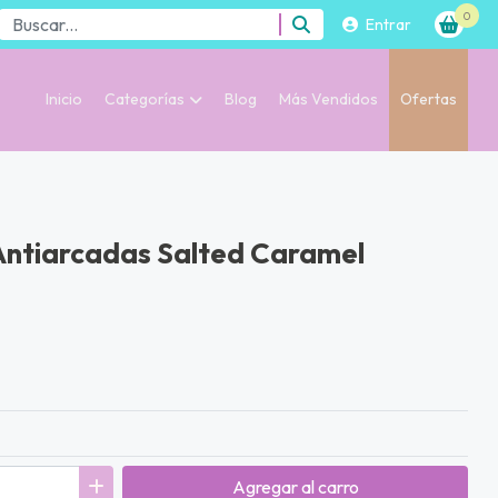
0
Entrar
Inicio
Categorías
Blog
Más Vendidos
Ofertas
Antiarcadas Salted Caramel
Agregar
al carro