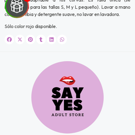
recomienda para las tallas S, M y L pequeño). Lavar a mano
con agua tibia y detergente suave, no lavar en lavadora.
UEGA
Sólo color rojo disponible.
Y
NA!
u correo y
ipa por
s premios
JUGAR
fined