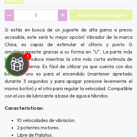
Sin Stock
Avísame cuando llegue
Si estás en busca de un juguete de alta gama a precio
accesible, este será tu mejor opción! Vibrador de la marca
Chisa, es capaz de estimular el clítoris y punto G
simultáneamente gracias a su forma en "U". La parte más
larga se introduce mientras la otra más corta estimula de
manera externa. Es fácil de utilizar ya que cuenta con dos
botones: uno es para el encendido (mantener apretado
durante 3 segundos y para apagar presione levemente el
mismo botón) y el otro para regular la velocidad. Compatible
con el uso de lubricante a base de agua e híbridos.
UEGA
Y
Características:
NA!
10 velocidades de vibración.
2 potentes motores.
u correo y
Libre de ftalatos.