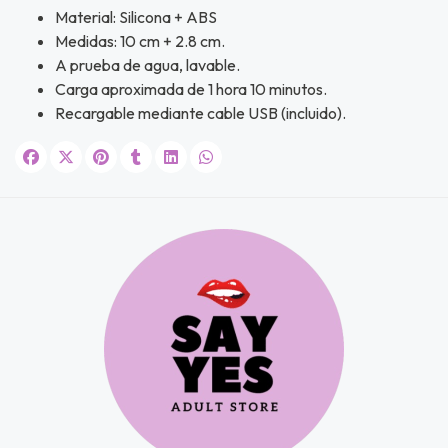
ipa por
Material: Silicona + ABS
s premios
Medidas: 10 cm + 2.8 cm.
A prueba de agua, lavable.
JUGAR
Carga aproximada de 1 hora 10 minutos.
Recargable mediante cable USB (incluido).
fined