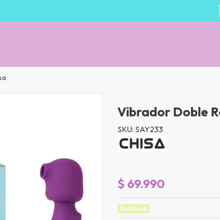
sa
Vibrador Doble R
SKU: SAY233
$ 69.990
Sin Stock