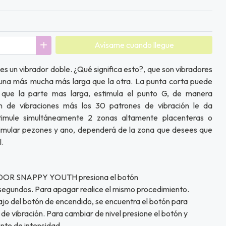
Avísame cuando llegue
 vibrador doble. ¿Qué significa esto?, que son vibradores
 una más mucha más larga que la otra. La punta corta puede
as que la parte mas larga, estimula el punto G, de manera
n de vibraciones más los 30 patrones de vibración le da
imule simultáneamente 2 zonas altamente placenteras o
imular pezones y ano, dependerá de la zona que desees que
l.
ADOR SNAPPY YOUTH presiona el botón
segundos. Para apagar realice el mismo procedimiento.
jo del botón de encendido, se encuentra el botón para
de vibración. Para cambiar de nivel presione el botón y
te de intensidad.