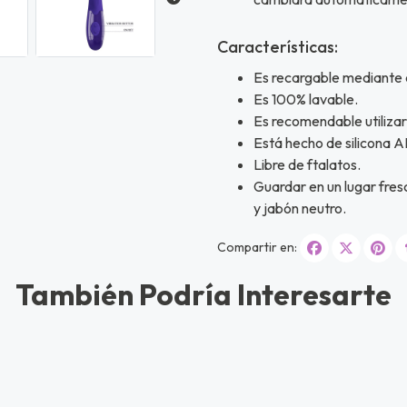
Características:
Es recargable mediante 
Es 100% lavable.
Es recomendable utilizar
Está hecho de silicona AB
Libre de ftalatos.
Guardar en un lugar fres
y jabón neutro.
Compartir en:
También Podría Interesarte