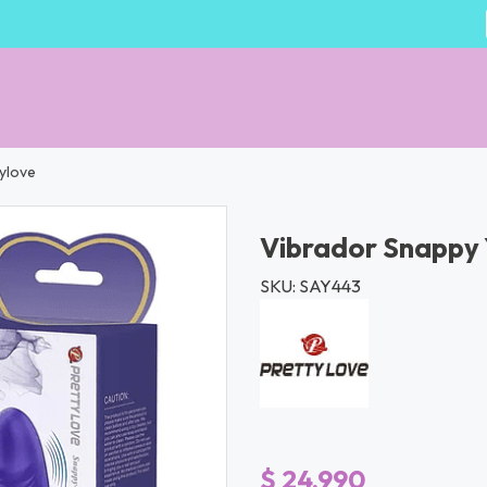
ylove
Vibrador Snappy 
SKU: SAY443
$ 24.990