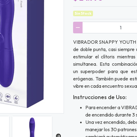
Sin Stock
VIBRADOR SNAPPY YOUTH es un
de doble punta, casi siempre
estimular el clítoris mientr
simultanea. Esta combinació
un superpoder para que est
erógenas. También puede est
vibre en cada encuentro sexua
Instrucciones de Uso:
Para encender a VIBR
de encendido durante 3 
Una vez encendido, deba
manejar los 30 patrones 
cambiará automáticamen