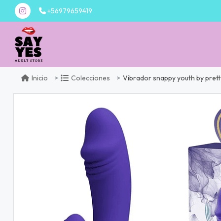
+56979659419
Vibrador snappy youth by prett
Inicio
Colecciones