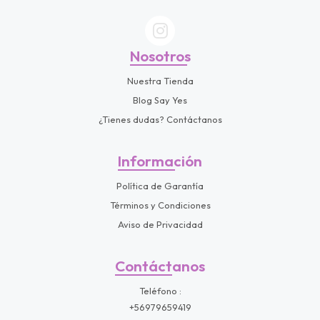
s premios
JUGAR
Nosotros
fined
Nuestra Tienda
Blog Say Yes
¿Tienes dudas? Contáctanos
Información
Política de Garantía
Términos y Condiciones
Aviso de Privacidad
Contáctanos
Teléfono
+56979659419