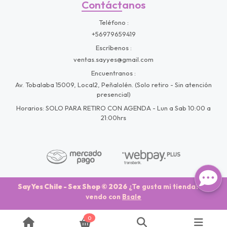
Contáctanos
Teléfono
+56979659419
Escríbenos
ventas.sayyes@gmail.com
Encuentranos
Av. Tobalaba 15009, Local2, Peñalolén. (Solo retiro - Sin atención
presencial)
Horarios: SOLO PARA RETIRO CON AGENDA - Lun a Sab 10:00 a
21:00hrs
Say Yes Chile - Sex Shop © 2026
¿Te gusta mi tienda? Yo
vendo con
Bsale
0