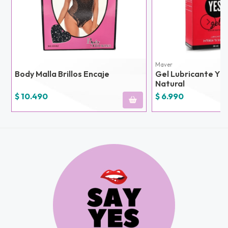
u correo y
ipa por
s premios
JUGAR
Maver
Body Malla Brillos Encaje
Gel Lubricante YES
fined
Natural
$ 10.490
$ 6.990