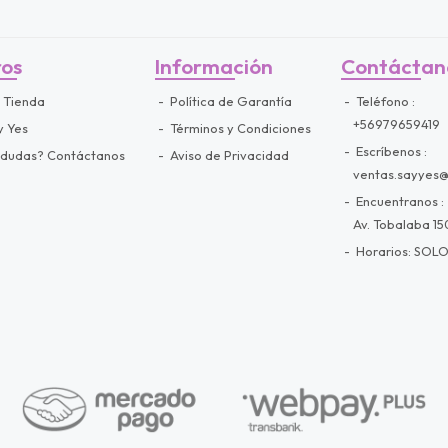
ros
Información
Contáctan
 Tienda
Política de Garantía
Teléfono
+56979659419
y Yes
Términos y Condiciones
Escríbenos
 dudas? Contáctanos
Aviso de Privacidad
ventas.sayyes
Encuentranos
Av. Tobalaba 150
Horarios: SOLO