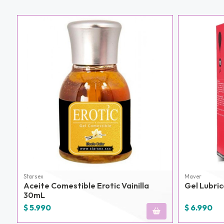
u correo y
ipa por
s premios
JUGAR
fined
Starsex
Maver
Aceite Comestible Erotic Vainilla
Gel Lubric
30mL
$ 5.990
$ 6.990