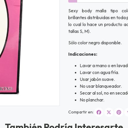
Sexy body malla tipo col
brillantes distribuidas en tod
lo cual lo hace un producto a
tallas S, M).
Sólo color negro disponible.
Indicaciones:
Lavar a mano o en lavado
Lavar con agua fría.
Usar jabón suave.
No usar blanqueador.
Secar al sol, no en secad
No planchar.
Compartir en:
También Podría Interesarte