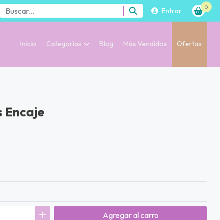
0
Entrar
Inicio
Categorías
Blog
Más Vendidos
Ofertas
s Encaje
Agregar
al carro