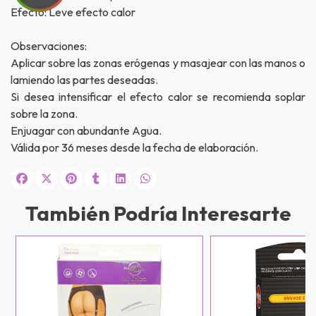
Efecto: Leve efecto calor
Observaciones:
Aplicar sobre las zonas erógenas y masajear con las manos o
lamiendo las partes deseadas.
UEGA
Si desea intensificar el efecto calor se recomienda soplar
sobre la zona.
Y
Enjuagar con abundante Agua.
Válida por 36 meses desde la fecha de elaboración.
NA!
u correo y
ipa por
También Podría Interesarte
s premios
JUGAR
fined