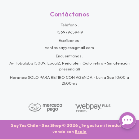
Contáctanos
Teléfono
+56979659419
Escríbenos
ventas.sayyes@gmail.com
Encuentranos
Av. Tobalaba 15009, Local2, Peñalolén. (Solo retiro - Sin atención
presencial)
Horarios: SOLO PARA RETIRO CON AGENDA - Lun a Sab 10:00 a
21:00hrs
Say Yes Chile - Sex Shop © 2026
¿Te gusta mi tienda? Yo
vendo con
Bsale