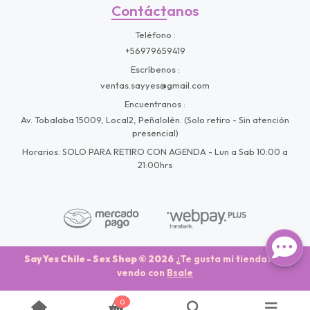
Contáctanos
Teléfono
+56979659419
Escríbenos
ventas.sayyes@gmail.com
Encuentranos
Av. Tobalaba 15009, Local2, Peñalolén. (Solo retiro - Sin atención
presencial)
Horarios: SOLO PARA RETIRO CON AGENDA - Lun a Sab 10:00 a
21:00hrs
Say Yes Chile - Sex Shop © 2026
¿Te gusta mi tienda? Yo
vendo con
Bsale
0