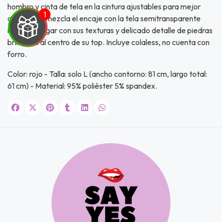
hombro y cinta de tela en la cintura ajustables para mejor
calce. Que mezcla el encaje con la tela semitransparente
roja para jugar con sus texturas y delicado detalle de piedras
brillantes al centro de su top. Incluye colaless, no cuenta con
forro.
UEGA
Color: rojo - Talla: solo L (ancho contorno: 81 cm, largo total:
Y
61 cm) - Material: 95% poliéster 5% spandex.
NA!
u correo y
ipa por
s premios
JUGAR
fined