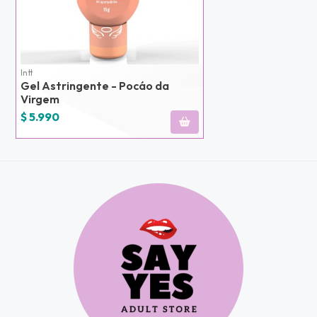
u correo y
ipa por
s premios
JUGAR
Intt
Gel Astringente - Pocáo da
fined
Virgem
$ 5.990