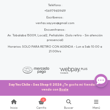
Teléfono
+56979659419
Escríbenos
ventas.sayyes@gmail.com
Encuentranos
Av. Tobalaba 15009, Local2, Peñalolén. (Solo retiro - Sin atención
presencial)
Horarios: SOLO PARA RETIRO CON AGENDA - Lun a Sab 10:00 a
21:00hrs
Say Yes Chile - Sex Shop © 2026
¿Te gusta mi tienda? Yo
vendo con
Bsale
0
Inicio
Carrito
Buscar
Menú