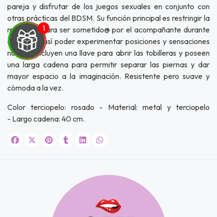
pareja y disfrutar de los juegos sexuales en conjunto con
otras prácticas del BDSM. Su función principal es restringir la
movilidad para ser sometido@ por el acompañante durante
el juego y así poder experimentar posiciones y sensaciones
nuevas. Incluyen una llave para abrir las tobilleras y poseen
una larga cadena para permitir separar las piernas y dar
UEGA
mayor espacio a la imaginación. Resistente pero suave y
cómoda a la vez.
Y
Color terciopelo: rosado - Material: metal y terciopelo
NA!
- Largo cadena: 40 cm.
u correo y
ipa por
s premios
JUGAR
fined