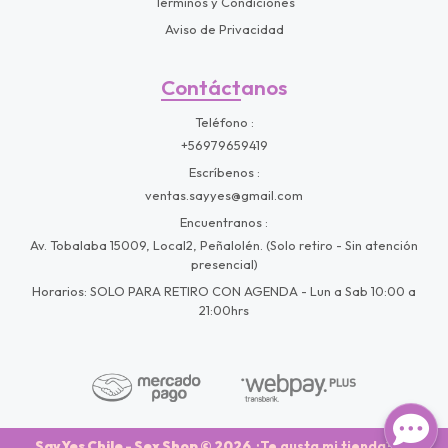
Términos y Condiciones
Aviso de Privacidad
Contáctanos
Teléfono
+56979659419
Escríbenos
ventas.sayyes@gmail.com
Encuentranos
Av. Tobalaba 15009, Local2, Peñalolén. (Solo retiro - Sin atención
presencial)
Horarios: SOLO PARA RETIRO CON AGENDA - Lun a Sab 10:00 a
21:00hrs
Say Yes Chile - Sex Shop © 2026
¿Te gusta mi tienda? Yo